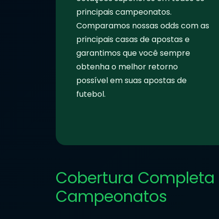
principais campeonatos.
Comparamos nossas odds com as
principais casas de apostas e
garantimos que você sempre
obtenha o melhor retorno
possível em suas apostas de
futebol.
Cobertura Completa
Campeonatos