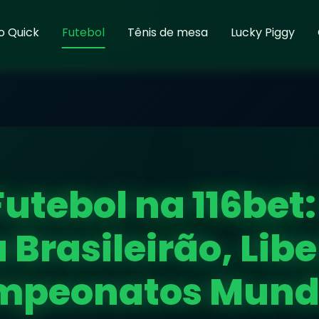
o Quick
Futebol
Tênis de mesa
Lucky Piggy
utebol na 116bet
Brasileirão, Lib
peonatos Mundi