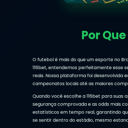
Por Que
O futebol é mais do que um esporte no Br
116bet, entendemos perfeitamente esse 
reais. Nossa plataforma foi desenvolvida
campeonatos locais até as maiores compet
Quando você escolhe a 116bet para suas a
segurança comprovada e as odds mais co
estatísticos em tempo real, garantindo q
se sentir dentro do estádio, mesmo estan