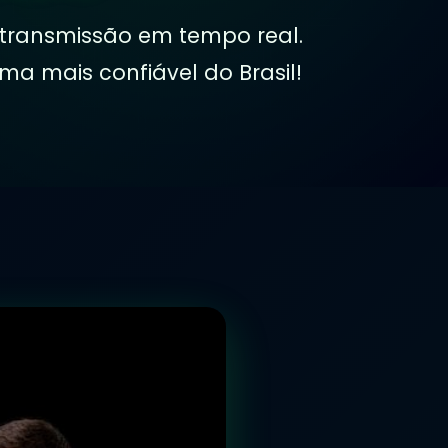
 transmissão em tempo real.
ma mais confiável do Brasil!