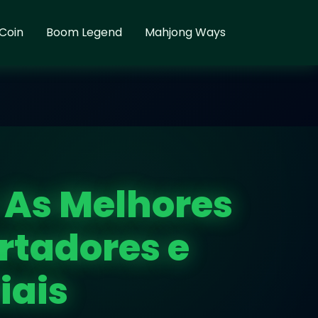
Coin
Boom Legend
Mahjong Ways
: As Melhores
ertadores e
ais