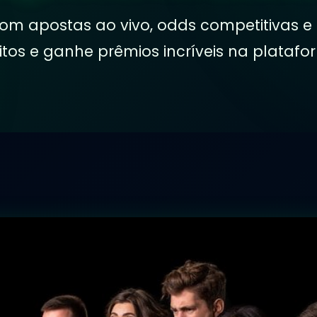
om apostas ao vivo, odds competitivas e
itos e ganhe prêmios incríveis na platafor