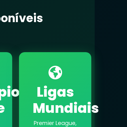
oníveis
ions
Ligas
e
Mundiais
Premier League,