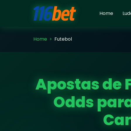
Home
Lud
Home
Futebol
Apostas de F
Odds para 
Cam