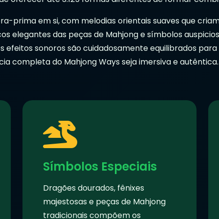
ra-prima em si, com melodias orientais suaves que cria
s elegantes das peças de Mahjong e símbolos auspicioso
 os efeitos sonoros são cuidadosamente equilibrados pa
ência completa do Mahjong Ways seja imersiva e autêntica.
Símbolos Especiais
Dragões dourados, fênixes
majestosas e peças de Mahjong
tradicionais compõem os