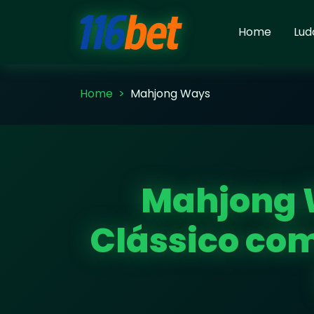
Home
Lud
Home
Mahjong Ways
Mahjong W
Clássico com