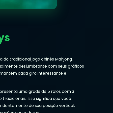
ys
 do tradicional jogo chinês Mahjong,
sualmente deslumbrante com seus gráficos
 mantém cada giro interessante e
 apresenta uma grade de 5 rolos com 3
radicionais. Isso significa que você
dentemente de sua posição vertical.
binações vencedoras.