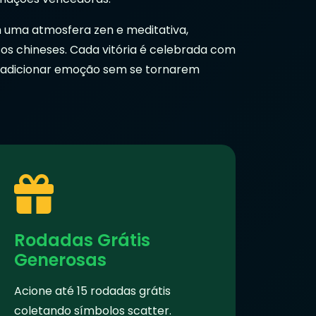
m uma atmosfera zen e meditativa,
s chineses. Cada vitória é celebrada com
ra adicionar emoção sem se tornarem
Rodadas Grátis
Generosas
Acione até 15 rodadas grátis
coletando símbolos scatter.