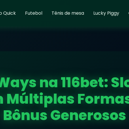
o Quick
Futebol
Tênis de mesa
Lucky Piggy
ays na 116bet: Slo
 Múltiplas Forma
Bônus Generosos