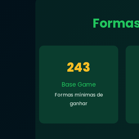
Formas
243
Base Game
Formas mínimas de
ganhar