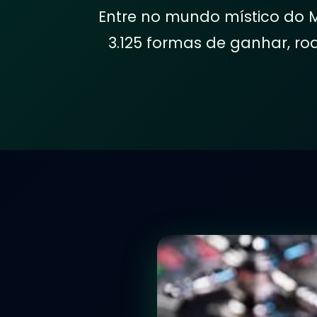
Entre no mundo místico do 
3.125 formas de ganhar, rod