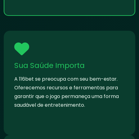
Sua Saúde Importa
A 116bet se preocupa com seu bem-estar.
Oferecemos recursos e ferramentas para
garantir que o jogo permaneça uma forma
saudável de entretenimento.