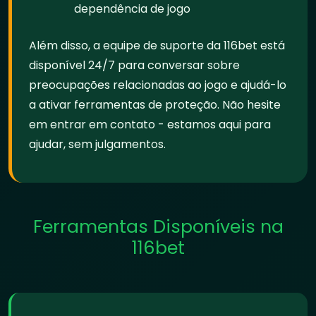
dependência de jogo
Além disso, a equipe de suporte da 116bet está
disponível 24/7 para conversar sobre
preocupações relacionadas ao jogo e ajudá-lo
a ativar ferramentas de proteção. Não hesite
em entrar em contato - estamos aqui para
ajudar, sem julgamentos.
Ferramentas Disponíveis na
116bet