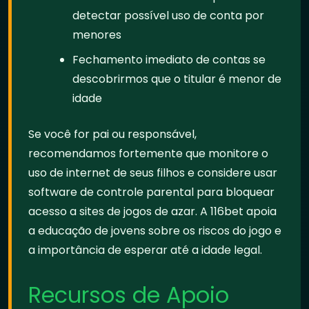
detectar possível uso de conta por
menores
Fechamento imediato de contas se
descobrirmos que o titular é menor de
idade
Se você for pai ou responsável,
recomendamos fortemente que monitore o
uso de internet de seus filhos e considere usar
software de controle parental para bloquear
acesso a sites de jogos de azar. A 116bet apoia
a educação de jovens sobre os riscos do jogo e
a importância de esperar até a idade legal.
Recursos de Apoio