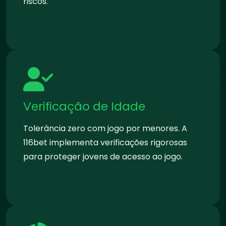
riscos.
Verificação de Idade
Tolerância zero com jogo por menores. A
116bet implementa verificações rigorosas
para proteger jovens de acesso ao jogo.