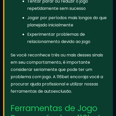
Tentar parar ou reduzir o jogo
repetidamente sem sucesso
Jogar por períodos mais longos do que
planejado inicialmente
Experimentar problemas de
relacionamento devido ao jogo
Se você reconhece três ou mais desses sinais
em seu comportamento, é importante
considerar seriamente que pode ter um
problema com jogo. A 116bet encoraja você a
procurar ajuda profissional e utilizar nossas
ferramentas de autoexclusão.
Ferramentas de Jogo