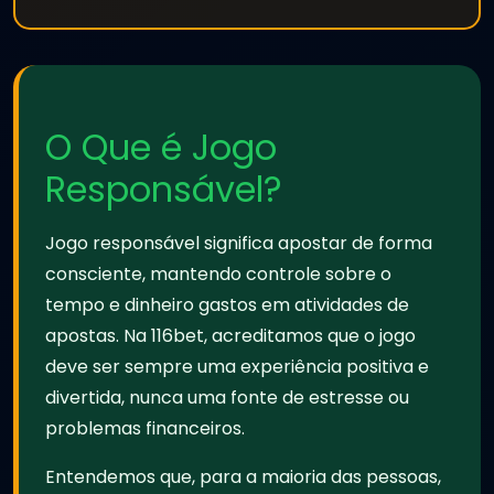
O Que é Jogo
Responsável?
Jogo responsável significa apostar de forma
consciente, mantendo controle sobre o
tempo e dinheiro gastos em atividades de
apostas. Na 116bet, acreditamos que o jogo
deve ser sempre uma experiência positiva e
divertida, nunca uma fonte de estresse ou
problemas financeiros.
Entendemos que, para a maioria das pessoas,