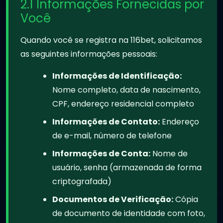
2.1 Informações Fornecidas por
Você
Quando você se registra na 116bet, solicitamos
as seguintes informações pessoais:
Informações de Identificação:
Nome completo, data de nascimento,
CPF, endereço residencial completo
Informações de Contato:
Endereço
de e-mail, número de telefone
Informações de Conta:
Nome de
usuário, senha (armazenada de forma
criptografada)
Documentos de Verificação:
Cópia
de documento de identidade com foto,