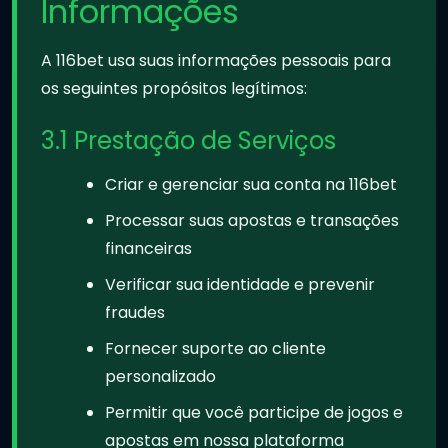
Informações
A 116bet usa suas informações pessoais para
os seguintes propósitos legítimos:
3.1 Prestação de Serviços
Criar e gerenciar sua conta na 116bet
Processar suas apostas e transações
financeiras
Verificar sua identidade e prevenir
fraudes
Fornecer suporte ao cliente
personalizado
Permitir que você participe de jogos e
apostas em nossa plataforma