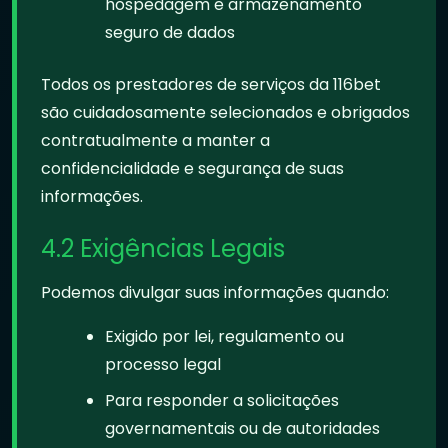
hospedagem e armazenamento
seguro de dados
Todos os prestadores de serviços da 116bet
são cuidadosamente selecionados e obrigados
contratualmente a manter a
confidencialidade e segurança de suas
informações.
4.2 Exigências Legais
Podemos divulgar suas informações quando:
Exigido por lei, regulamento ou
processo legal
Para responder a solicitações
governamentais ou de autoridades