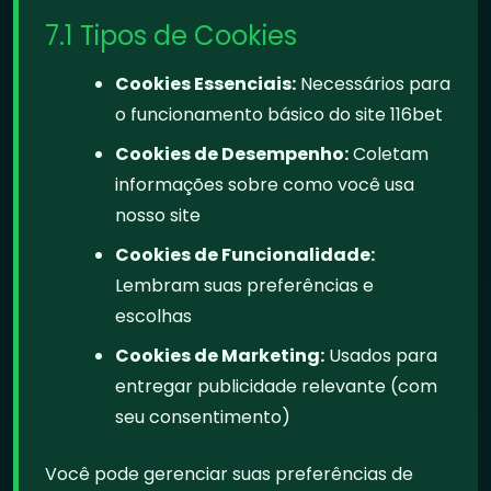
7.1 Tipos de Cookies
Cookies Essenciais:
Necessários para
o funcionamento básico do site 116bet
Cookies de Desempenho:
Coletam
informações sobre como você usa
nosso site
Cookies de Funcionalidade:
Lembram suas preferências e
escolhas
Cookies de Marketing:
Usados para
entregar publicidade relevante (com
seu consentimento)
Você pode gerenciar suas preferências de