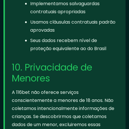
Implementamos salvaguardas
contratuais apropriadas
Usamos cláusulas contratuais padrão
aprovadas
Seus dados recebem nível de
proteção equivalente ao do Brasil
10. Privacidade de
Menores
A 116bet não oferece serviços
conscientemente a menores de 18 anos. Não
coletamos intencionalmente informações de
crianças. Se descobrirmos que coletamos
dados de um menor, excluiremos essas