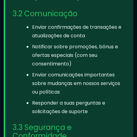
3.2 Comunicação
Enviar confirmações de transações e
atualizações de conta
Notificar sobre promoções, bônus e
ofertas especiais (com seu
consentimento)
Enviar comunicações importantes
sobre mudanças em nossos serviços
ou políticas
Responder a suas perguntas e
solicitações de suporte
3.3 Segurança e
Conformidade