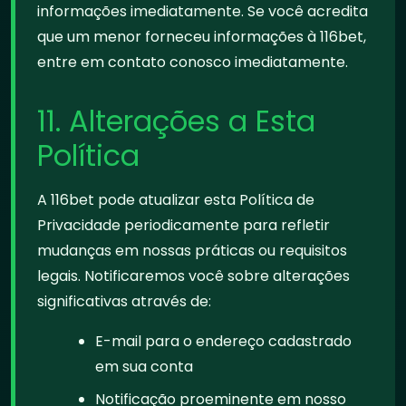
informações imediatamente. Se você acredita
que um menor forneceu informações à 116bet,
entre em contato conosco imediatamente.
11. Alterações a Esta
Política
A 116bet pode atualizar esta Política de
Privacidade periodicamente para refletir
mudanças em nossas práticas ou requisitos
legais. Notificaremos você sobre alterações
significativas através de:
E-mail para o endereço cadastrado
em sua conta
Notificação proeminente em nosso